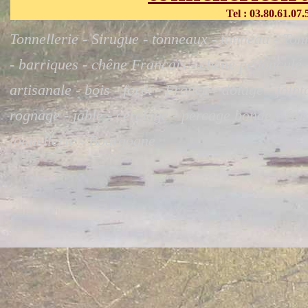
Tel : 03.80.61.07.58
Tonnellerie - Sirugue - tonneaux - tonneau - Tonn
- barriques - chêne Francais - chêne pédonculé - 
artisanale - bois - forêt - France - dolage - join
rognage - jable - cerclage - percage bonde - éta
tonnellerie - Bourgogne