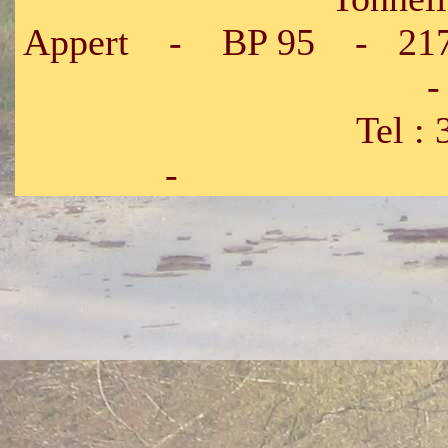
Appert - BP 95 - 217
-
Tel : 33.3
- Fax : 33