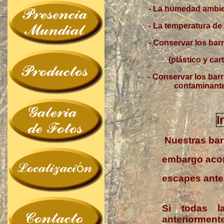
- La humedad ambien
- La temperatura de
- Conservar los barr
(plástico y ca
- Conservar los barr
contaminant
I
Nuestras barr
embargo acon
escapes ante
Si todas l
anteriorment