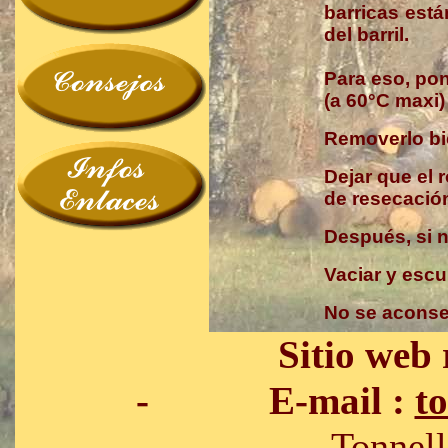
barricas est
del barril.
Para eso, pon
(a
60°C
maxi) 
Removerlo b
Dejar que el 
de
resecació
Después, si n
Vaciar y escur
No se aconse
Sitio web
- E-mail :
t
Tonnellerie SIRU