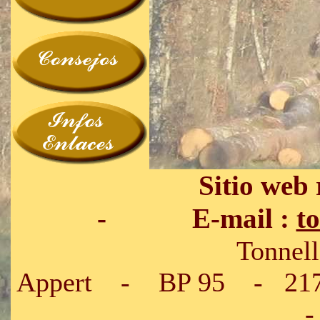
Sitio web
- E-mail :
t
Tonnellerie SIRU
Appert - BP 95 - 217
-