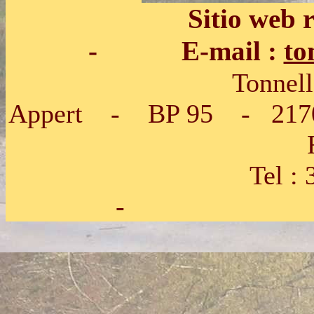
Sitio web
- E-mail :
to
Tonnellerie SIRU
Appert - BP 95 - 2170
Tel : 33.3
- Fax : 33