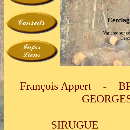
Cerclag
Variante sur c
Cercl
François Appert - B
GEORGES 
SIRUGU