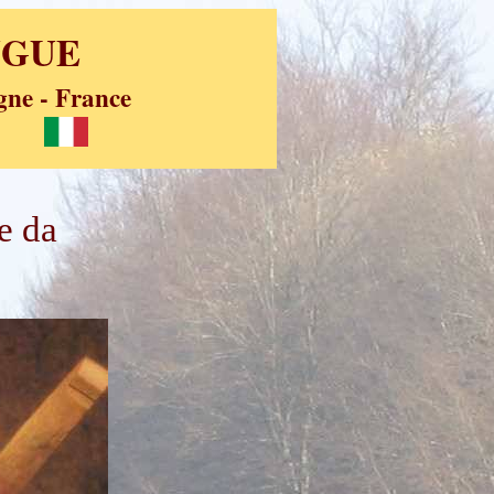
UGUE
e - France
e da