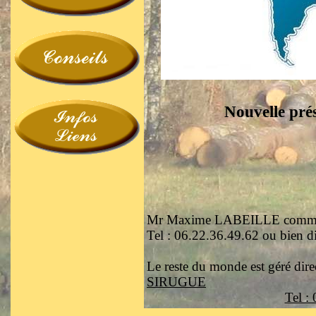
Nouvelle pré
Mr Maxime LABEILLE commerci
Tel : 06.22.36.49.62 ou bien d
Le reste du monde est géré dir
SIRUGUE
Tel :